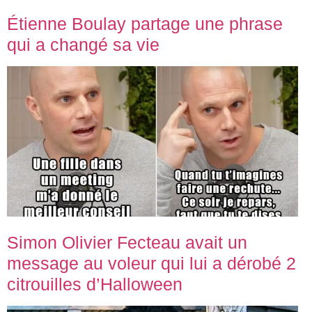
Étienne Boulay partage une phrase
qui a changé sa vie
Simon Olivier Fecteau avait un
message au voleur qui lui a dérobé 2
citrouilles d’Halloween