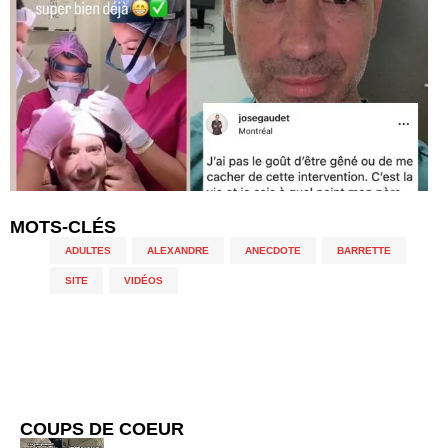
MOTS-CLÉS
ADULTES
,
ALEXANDRE
,
ANECDOTE
,
BARRETTE
,
SITE
,
VIDÉOS
COUPS DE COEUR