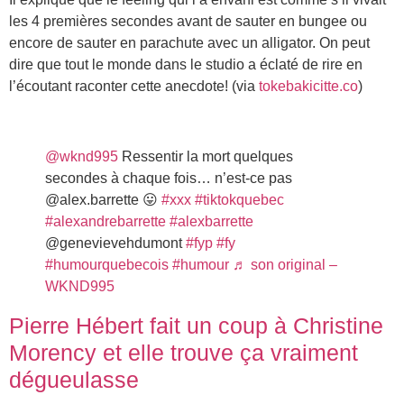
les 4 premières secondes avant de sauter en bungee ou
encore de sauter en parachute avec un alligator. On peut
dire que tout le monde dans le studio a éclaté de rire en
l’écoutant raconter cette anecdote! (via
tokebakicitte.co
)
@wknd995
Ressentir la mort quelques
secondes à chaque fois… n’est-ce pas
@alex.barrette 😛
#xxx
#tiktokquebec
#alexandrebarrette
#alexbarrette
@genevievehdumont
#fyp
#fy
#humourquebecois
#humour
♬ son original –
WKND995
Pierre Hébert fait un coup à Christine
Morency et elle trouve ça vraiment
dégueulasse