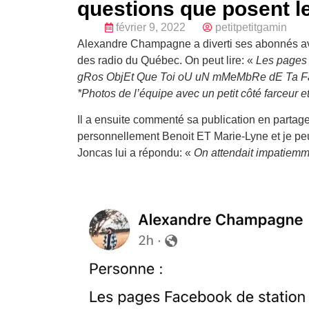
questions que posent l
février 9, 2022
petitpetitgamin
Alexandre Champagne a diverti ses abonnés av
des radio du Québec. On peut lire: «
Les pages 
gRos ObjEt Que Toi oU uN mMeMbRe dE Ta FaM
*Photos de l’équipe avec un petit côté farceur e
Il a ensuite commenté sa publication en parta
personnellement Benoit ET Marie-Lyne et je peux
Joncas lui a répondu: «
On attendait impatiemm