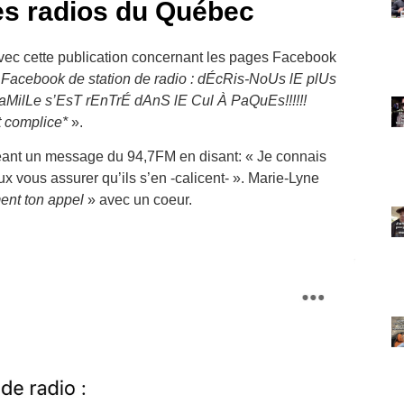
es radios du Québec
ec cette publication concernant les pages Facebook
Facebook de station de radio : dÉcRis-NoUs lE plUs
ilLe s’EsT rEnTrÉ dAnS lE Cul À PaQuEs!!!!!!
t complice*
».
geant un message du 94,7FM en disant: « Je connais
 vous assurer qu’ils s’en -calicent- ». Marie-Lyne
ent ton appel
» avec un coeur.