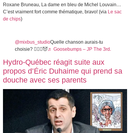
Roxane Bruneau, La dame en bleu de Michel Louvain…
C’est vraiment fort comme thématique, bravo! (via
Le sac
de chips
)
@mixbus_studio
Quelle chanson aurais-tu
choisie? 💁🏻‍♀️😈
♬ Goosebumps – JP The 3rd.
Hydro-Québec réagit suite aux
propos d’Éric Duhaime qui prend sa
douche avec ses parents