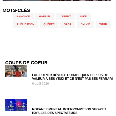
MOTS-CLÉS
ANNONCE
,
GABRIEL
,
JEREMY
,
MIKE
,
PUBLICATION
,
QUÉBEC
,
SAGA
,
SYLVIE
,
WARD
COUPS DE COEUR
LUC POIRIER DÉVOILE L’OBJET QUI A LE PLUS DE
VALEUR À SES YEUX ET CE N’EST PAS SES FERRARI
6 août 2026
ROXANE BRUNEAU INTERROMPT SON SHOW ET
EXPULSE DES SPECTATEURS