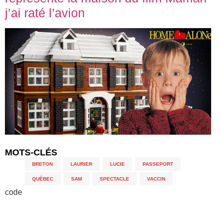
j’ai raté l’avion
MOTS-CLÉS
BRETON
,
LAURIER
,
LUCIE
,
PASSEPORT
,
QUÉBEC
,
SAM
,
SPECTACLE
,
VACCIN
code