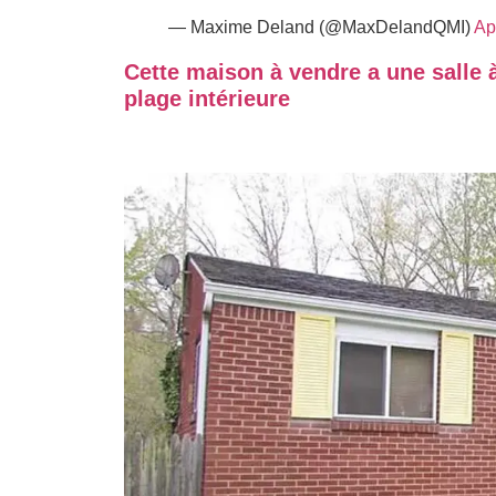
— Maxime Deland (@MaxDelandQMI)
Ap
Cette maison à vendre a une sall
plage intérieure