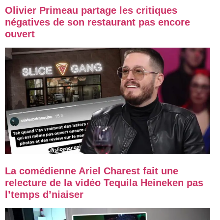
Olivier Primeau partage les critiques
négatives de son restaurant pas encore
ouvert
La comédienne Ariel Charest fait une
relecture de la vidéo Tequila Heineken pas
l’temps d’niaiser