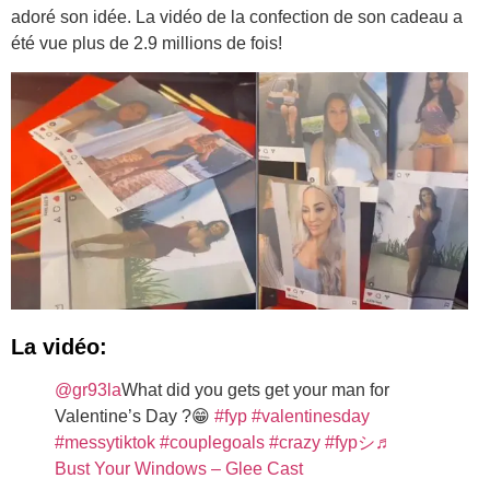
adoré son idée. La vidéo de la confection de son cadeau a
été vue plus de 2.9 millions de fois!
La vidéo:
@gr93la
What did you gets get your man for
Valentine’s Day ?😁
#fyp
#valentinesday
#messytiktok
#couplegoals
#crazy
#fypシ
♬
Bust Your Windows – Glee Cast