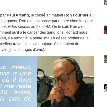
 par
Paul Arcand
, le coloré animateur
Ron Fournier
a
t du segment, Ron n’a pas passé par quatre chemins pour
onsoir les sportifs
au 98,5 FM. On le sait, Ron a eu le
cemment qu’il a le cancer des ganglions. Ronald nous
n, il a remonté la pente, mais il désire profiter de la
ellent travail, et on va toujours être content de
ité (si tu changes d’avis).