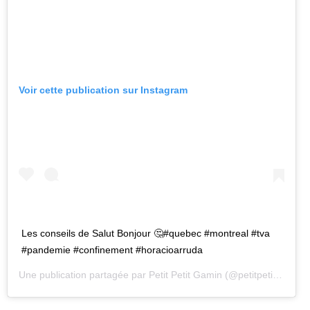
Voir cette publication sur Instagram
Les conseils de Salut Bonjour 🤔#quebec #montreal #tva
#pandemie #confinement #horacioarruda
Une publication partagée par
Petit Petit Gamin
(@petitpetitgamin) le