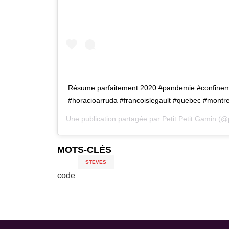
Résume parfaitement 2020 #pandemie #confinem
#horacioarruda #francoislegault #quebec #montre
Une publication partagée par
Petit Petit Gamin
(@p
MOTS-CLÉS
STEVES
code