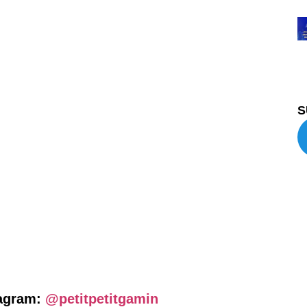
S
tagram:
@petitpetitgamin