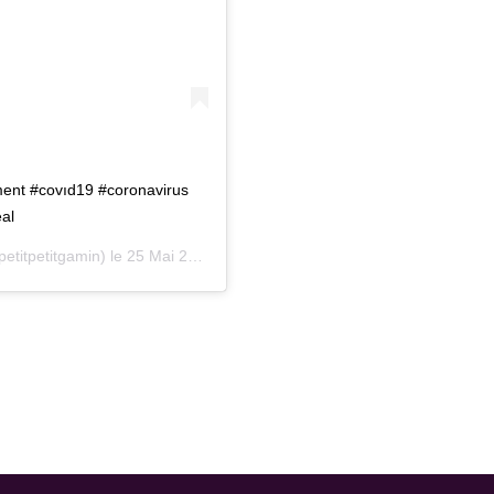
ent #covıd19 #coronavirus
al
etitpetitgamin) le
25 Mai 2020 à 11 :23 PDT