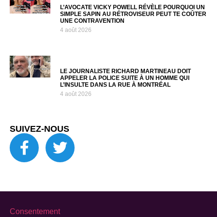
L’AVOCATE VICKY POWELL RÉVÈLE POURQUOI UN
SIMPLE SAPIN AU RÉTROVISEUR PEUT TE COÛTER
UNE CONTRAVENTION
4 août 2026
LE JOURNALISTE RICHARD MARTINEAU DOIT
APPELER LA POLICE SUITE À UN HOMME QUI
L’INSULTE DANS LA RUE À MONTRÉAL
4 août 2026
SUIVEZ-NOUS
Consentement