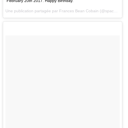
February 20th 2017. Happy Birthday.
Une publication partagée par Frances Bean Cobain (@space_witch666) le