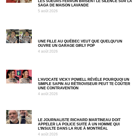
LES SOEURS FERRON BRISENT LE SILENCE SUR LA
SAGA DE MAISON LAVANDE
5 août 2026
UNE FILLE AU QUÉBEC VEUT QUE QUELQU’UN
OUVRE UN GARAGE GIRLY POP
4 août 2026
L’AVOCATE VICKY POWELL RÉVÈLE POURQUOI UN
SIMPLE SAPIN AU RÉTROVISEUR PEUT TE COÛTER
UNE CONTRAVENTION
4 août 2026
LE JOURNALISTE RICHARD MARTINEAU DOIT
APPELER LA POLICE SUITE À UN HOMME QUI
L’INSULTE DANS LA RUE À MONTRÉAL
4 août 2026