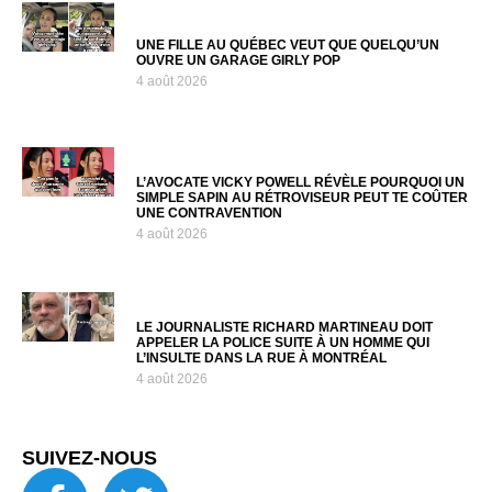
UNE FILLE AU QUÉBEC VEUT QUE QUELQU’UN
OUVRE UN GARAGE GIRLY POP
4 août 2026
L’AVOCATE VICKY POWELL RÉVÈLE POURQUOI UN
SIMPLE SAPIN AU RÉTROVISEUR PEUT TE COÛTER
UNE CONTRAVENTION
4 août 2026
LE JOURNALISTE RICHARD MARTINEAU DOIT
APPELER LA POLICE SUITE À UN HOMME QUI
L’INSULTE DANS LA RUE À MONTRÉAL
4 août 2026
SUIVEZ-NOUS