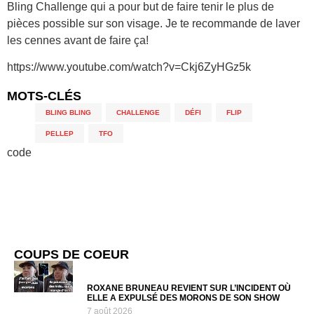
Bling Challenge qui a pour but de faire tenir le plus de
pièces possible sur son visage. Je te recommande de laver
les cennes avant de faire ça!
https://www.youtube.com/watch?v=Ckj6ZyHGz5k
MOTS-CLÉS
BLING BLING
,
CHALLENGE
,
DÉFI
,
FLIP
,
PELLEP
,
TFO
code
COUPS DE COEUR
ROXANE BRUNEAU REVIENT SUR L’INCIDENT OÙ
ELLE A EXPULSÉ DES MORONS DE SON SHOW
7 août 2026