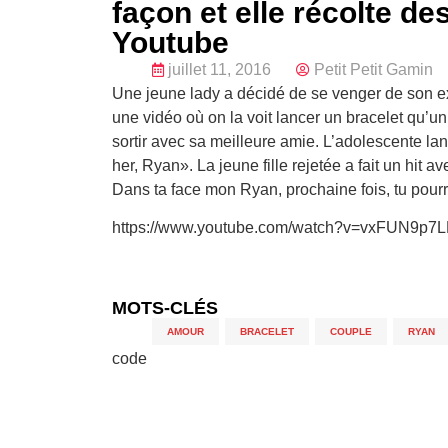
façon et elle récolte de
Youtube
juillet 11, 2016
Petit Petit Gamin
Une jeune lady a décidé de se venger de son ex co
une vidéo où on la voit lancer un bracelet qu’un
sortir avec sa meilleure amie. L’adolescente lan
her, Ryan». La jeune fille rejetée a fait un hit 
Dans ta face mon Ryan, prochaine fois, tu pourr
https://www.youtube.com/watch?v=vxFUN9p7
MOTS-CLÉS
AMOUR
,
BRACELET
,
COUPLE
,
RYAN
code