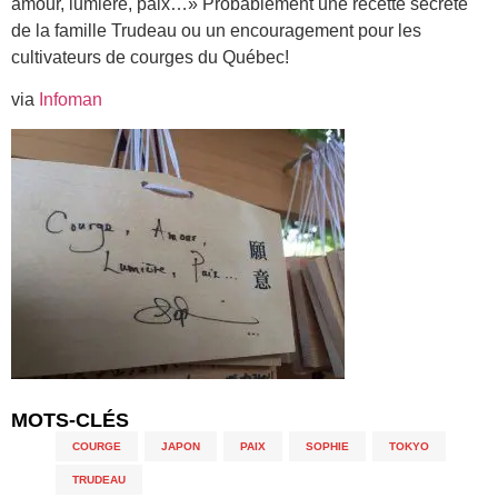
amour, lumière, paix…» Probablement une recette secrète
de la famille Trudeau ou un encouragement pour les
cultivateurs de courges du Québec!
via
Infoman
MOTS-CLÉS
COURGE
,
JAPON
,
PAIX
,
SOPHIE
,
TOKYO
,
TRUDEAU