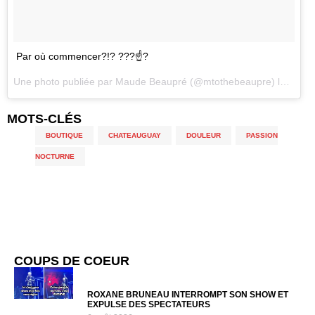
Par où commencer?!? ???☝?️
Une photo publiée par Maude Beaupré (@mtothebeaupre) le
23 Av
MOTS-CLÉS
BOUTIQUE
,
CHATEAUGUAY
,
DOULEUR
,
PASSION
NOCTURNE
COUPS DE COEUR
ROXANE BRUNEAU INTERROMPT SON SHOW ET
EXPULSE DES SPECTATEURS