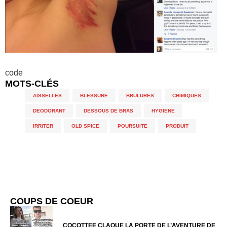
code
MOTS-CLÉS
AISSELLES
,
BLESSURE
,
BRULURES
,
CHIMIQUES
,
DEODORANT
,
DESSOUS DE BRAS
,
HYGIENE
,
IRRITER
,
OLD SPICE
,
POURSUITE
,
PRODUIT
COUPS DE COEUR
COCOTTEE CLAQUE LA PORTE DE L’AVENTURE DE