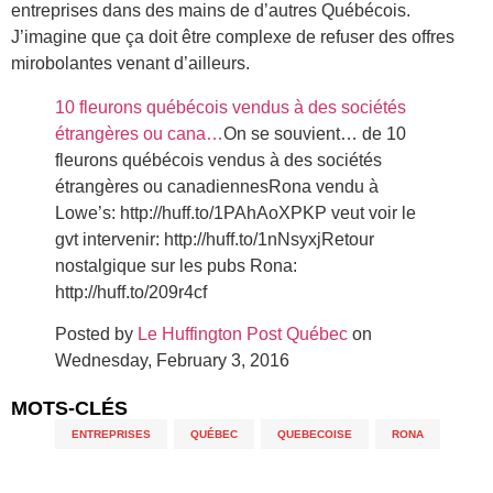
entreprises dans des mains de d’autres Québécois.
J’imagine que ça doit être complexe de refuser des offres
mirobolantes venant d’ailleurs.
10 fleurons québécois vendus à des sociétés
étrangères ou cana…
On se souvient… de 10
fleurons québécois vendus à des sociétés
étrangères ou canadiennesRona vendu à
Lowe’s: http://huff.to/1PAhAoXPKP veut voir le
gvt intervenir: http://huff.to/1nNsyxjRetour
nostalgique sur les pubs Rona:
http://huff.to/209r4cf
Posted by
Le Huffington Post Québec
on
Wednesday, February 3, 2016
MOTS-CLÉS
ENTREPRISES
,
QUÉBEC
,
QUEBECOISE
,
RONA